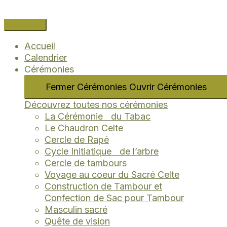
Aller
Navigation
Name*
Email*
Site
au
des
Internet
contenu
articles
Accueil
Calendrier
Cérémonies
Fermer Cérémonies
Ouvrir Cérémonies
Découvrez toutes nos cérémonies
La Cérémonie du Tabac
Le Chaudron Celte
Cercle de Rapé
Cycle Initiatique de l’arbre
Cercle de tambours
Voyage au coeur du Sacré Celte
Construction de Tambour et
Confection de Sac pour Tambour
Masculin sacré
Quête de vision