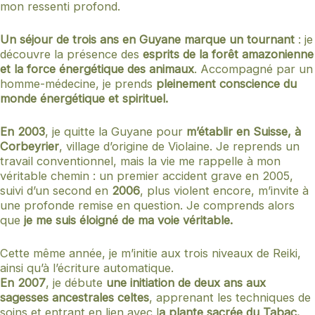
mon ressenti profond.
Un séjour de trois ans en Guyane marque un tournant
: je
découvre la présence des
esprits de la forêt amazonienne
et la force énergétique des animaux
. Accompagné par un
homme-médecine, je prends
pleinement conscience du
monde énergétique et spirituel.
En 2003
, je quitte la Guyane pour
m’établir en Suisse, à
Corbeyrier
, village d’origine de Violaine. Je reprends un
travail conventionnel, mais la vie me rappelle à mon
véritable chemin : un premier accident grave en 2005,
suivi d’un second en
2006
, plus violent encore, m’invite à
une profonde remise en question. Je comprends alors
que
je me suis éloigné de ma voie véritable.
Cette même année, je m’initie aux trois niveaux de Reiki,
ainsi qu’à l’écriture automatique.
En 2007
, je débute
une initiation de deux ans aux
sagesses ancestrales celtes
, apprenant les techniques de
soins et entrant en lien avec l
a plante sacrée du Tabac.