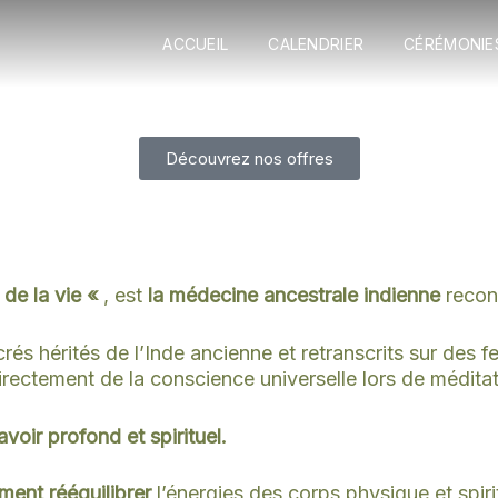
ACCUEIL
CALENDRIER
CÉRÉMONIE
Découvrez nos offres
de la vie «
, est
la médecine ancestrale indienne
recon
rés hérités de l’Inde ancienne et retranscrits sur des f
irectement de la conscience universelle lors de médita
avoir profond et spirituel.
ent rééquilibrer
l’énergies des corps physique et spiri