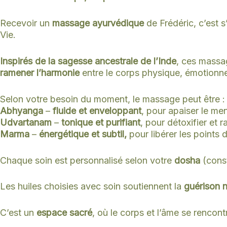
Recevoir un
massage ayurvédique
de Frédéric, c’est 
Vie.
Inspirés de la sagesse ancestrale de l’Inde
, ces massag
ramener l’harmonie
entre le corps physique, émotionnel 
Selon votre besoin du moment, le massage peut être :
Abhyanga
–
fluide et enveloppant
, pour apaiser le men
Udvartanam
–
tonique et purifiant
, pour détoxifier et ra
Marma
–
énergétique et subtil,
pour libérer les points de
Chaque soin est personnalisé selon votre
dosha
(const
Les huiles choisies avec soin soutiennent la
guérison n
C’est un
espace sacré
, où le corps et l’âme se rencon