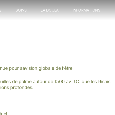
Ouvrir Cérémonies
Ouvrir Soins
Ouvrir La Doula
Ouvrir
S
SOINS
LA DOULA
INFORMATIONS
nue pour savision globale de l’être.
euilles de palme autour de 1500 av J.C. que les Rishis
tions profondes.
tuel.