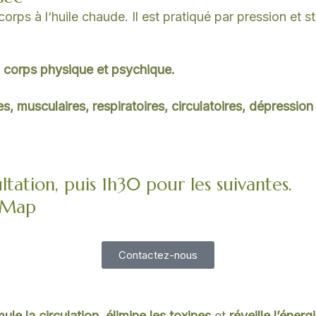
orps à l‘huile chaude. Il est pratiqué par pression et 
u corps physique et psychique.
es, musculaires, respiratoires, circulatoires, dépression 
tation, puis 1h30 pour les suivantes.
e-Map
Contactez-nous
mule la circulation
,
élimine les toxines
et
réveille l’énerg