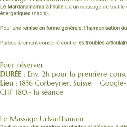
Le Mardanamarma
à
l’huile
est un massage de tout le c
énergétiques (nadis).
Pour
une remise en forme générale, l’harmonisation d
Particulièrement conseillé contre l
es troubles articulair
Pour réserver
DURÉE
: Env. 2h pour la première consul
Lieu
: 1856 Corbeyrier, Suisse – Googl
CHF 180.- la séance
Le Massage Udvarthanam
Réalisé avec
des poudres de plantes et d’épices
, il
sti