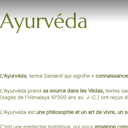
Aller
au
Ayurvéda
contenu
L’Ayurvéda
, terme Sanskrit qui signifie «
connaissance 
L’Ayurvéda prend
sa source dans les Védas,
textes sac
(sages de l’Himalaya 10’000 ans av. J.-C.) ont reçus d
L’Ayurvéda est
une philosophie et un art de vivre,
un s
C’est une médecine holistique, qui nous
enseigne comm