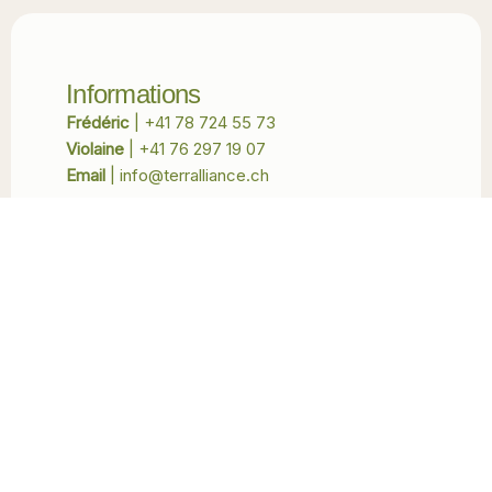
Informations
Frédéric
| +41 78 724 55 73​
Violaine
| +41 76 297 19 07​
Email
| info@terralliance.ch
F
I
a
n
c
s
Adresse
e
t
1856 Corbeyrier | Suisse
b
a
o
g
o
r
k
a
m