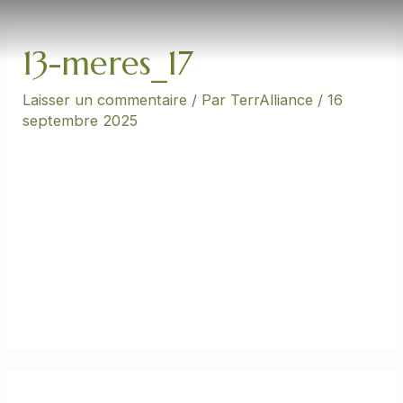
Aller
au
contenu
13-meres_17
Laisser un commentaire
/ Par
TerrAlliance
/
16
septembre 2025