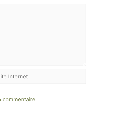
e
ternet
in commentaire.