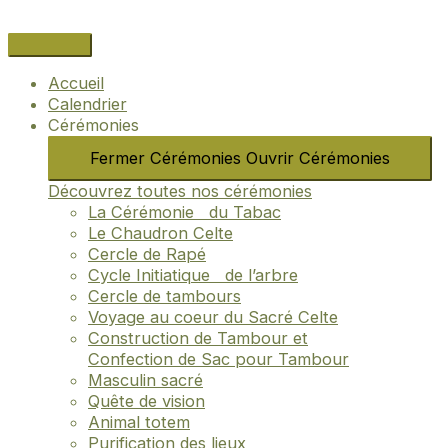
Aller
Navigation
Name*
Email*
Site
au
des
Internet
contenu
articles
Accueil
Calendrier
Cérémonies
Fermer Cérémonies
Ouvrir Cérémonies
Découvrez toutes nos cérémonies
La Cérémonie du Tabac
Le Chaudron Celte
Cercle de Rapé
Cycle Initiatique de l’arbre
Cercle de tambours
Voyage au coeur du Sacré Celte
Construction de Tambour et
Confection de Sac pour Tambour
Masculin sacré
Quête de vision
Animal totem
Purification des lieux