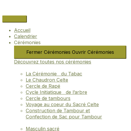
Aller
Navigation
Name*
Email*
Site
au
des
Internet
contenu
articles
Accueil
Calendrier
Cérémonies
Fermer Cérémonies
Ouvrir Cérémonies
Découvrez toutes nos cérémonies
La Cérémonie du Tabac
Le Chaudron Celte
Cercle de Rapé
Cycle Initiatique de l’arbre
Cercle de tambours
Voyage au coeur du Sacré Celte
Construction de Tambour et
Confection de Sac pour Tambour
Masculin sacré