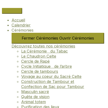
Aller
Navigation
Name*
Email*
Site
au
des
Internet
contenu
articles
Accueil
Calendrier
Cérémonies
Fermer Cérémonies
Ouvrir Cérémonies
Découvrez toutes nos cérémonies
La Cérémonie du Tabac
Le Chaudron Celte
Cercle de Rapé
Cycle Initiatique de l’arbre
Cercle de tambours
Voyage au coeur du Sacré Celte
Construction de Tambour et
Confection de Sac pour Tambour
Masculin sacré
Quête de vision
Animal totem
Purification des lieux