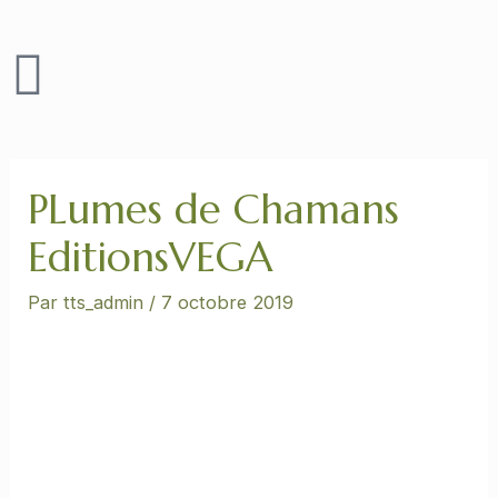
Aller
au
contenu
Navigation
des
articles
PLumes de Chamans
EditionsVEGA
Par
tts_admin
/
7 octobre 2019