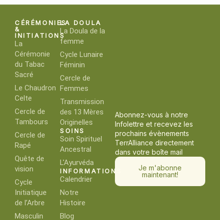
CÉRÉMONIES
LA DOULA
&
La Doula de la
INITIATIONS
femme
La
Cérémonie
Cycle Lunaire
du Tabac
Féminin
Sacré
Cercle de
Le Chaudron
Femmes
Celte
Transmission
Cercle de
des 13 Mères
Abonnez-vous à notre
Tambours
Originelles
Infolettre et recevez les
SOINS
prochains évènements
Cercle de
Soin Spirituel
TerrAlliance directement
Rapé
Ancestral
dans votre boîte mail
Quête de
L'Ayurvéda
Je m'abonne
vision
INFORMATIONS
maintenant!
Calendrier
Cycle
Initiatique
Notre
de l’Arbre
Histoire
Masculin
Blog