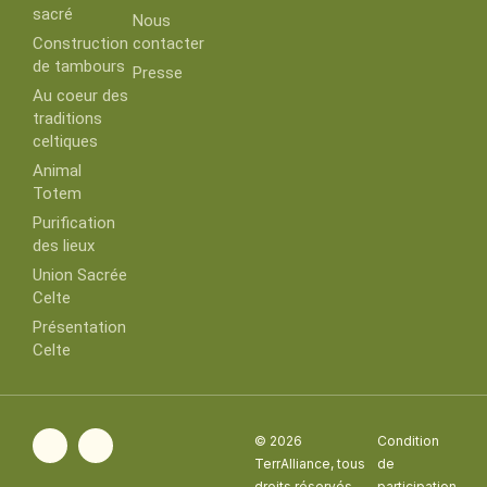
sacré
Nous
Construction
contacter
de tambours
Presse
Au coeur des
traditions
celtiques
Animal
Totem
Purification
des lieux
Union Sacrée
Celte
Présentation
Celte
F
I
© 2026
Condition
a
n
TerrAlliance, tous
de
c
s
droits réservés
participation