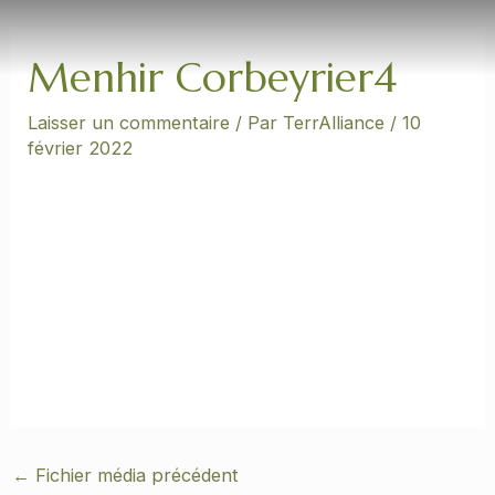
Aller
Navigation
au
des
contenu
articles
Menhir Corbeyrier4
Laisser un commentaire
/ Par
TerrAlliance
/
10
février 2022
←
Fichier média précédent