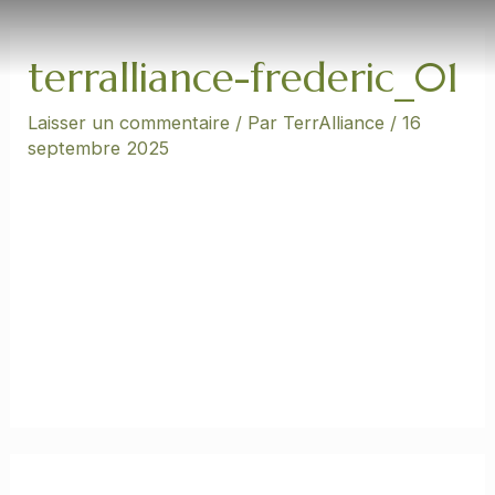
Aller
au
contenu
terralliance-frederic_01
Laisser un commentaire
/ Par
TerrAlliance
/
16
septembre 2025