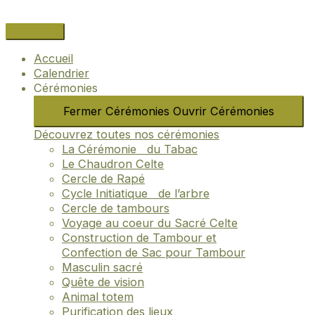
Aller
Name*
Email*
Site
au
Internet
contenu
Accueil
Calendrier
Cérémonies
Fermer Cérémonies
Ouvrir Cérémonies
Découvrez toutes nos cérémonies
La Cérémonie du Tabac
Le Chaudron Celte
Cercle de Rapé
Cycle Initiatique de l’arbre
Cercle de tambours
Voyage au coeur du Sacré Celte
Construction de Tambour et
Confection de Sac pour Tambour
Masculin sacré
Quête de vision
Animal totem
Purification des lieux