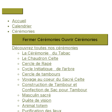
Aller
Name*
Email*
Site
au
Internet
contenu
Accueil
Calendrier
Cérémonies
Fermer Cérémonies
Ouvrir Cérémonies
Découvrez toutes nos cérémonies
La Cérémonie du Tabac
Le Chaudron Celte
Cercle de Rapé
Cycle Initiatique de l’arbre
Cercle de tambours
Voyage au coeur du Sacré Celte
Construction de Tambour et
Confection de Sac pour Tambour
Masculin sacré
Quête de vision
Animal totem
Purification des lieux