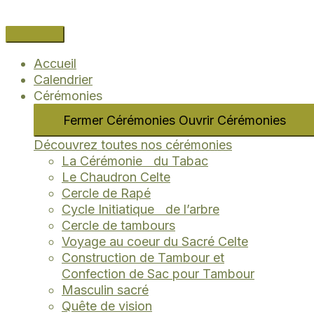
Aller
Navigation
Name*
Email*
Site
au
des
Internet
contenu
articles
Accueil
Calendrier
Cérémonies
Fermer Cérémonies
Ouvrir Cérémonies
Découvrez toutes nos cérémonies
La Cérémonie du Tabac
Le Chaudron Celte
Cercle de Rapé
Cycle Initiatique de l’arbre
Cercle de tambours
Voyage au coeur du Sacré Celte
Construction de Tambour et
Confection de Sac pour Tambour
Masculin sacré
Quête de vision