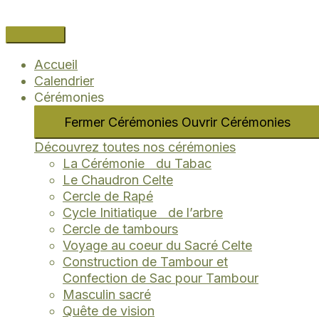
Aller
Navigation
Name*
Email*
Site
au
des
Internet
contenu
articles
Accueil
Calendrier
Cérémonies
Fermer Cérémonies
Ouvrir Cérémonies
Découvrez toutes nos cérémonies
La Cérémonie du Tabac
Le Chaudron Celte
Cercle de Rapé
Cycle Initiatique de l’arbre
Cercle de tambours
Voyage au coeur du Sacré Celte
Construction de Tambour et
Confection de Sac pour Tambour
Masculin sacré
Quête de vision