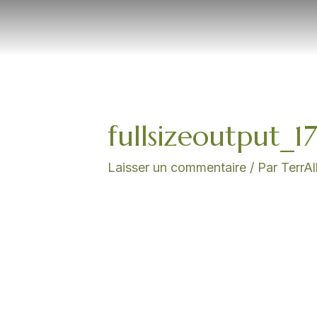
Aller
au
contenu
Navigation
des
articles
fullsizeoutput_1
Laisser un commentaire
/ Par
TerrA