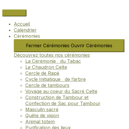
Aller
Navigation
Name*
Email*
Site
au
des
Internet
contenu
articles
Accueil
Calendrier
Cérémonies
Fermer Cérémonies
Ouvrir Cérémonies
Découvrez toutes nos cérémonies
La Cérémonie du Tabac
Le Chaudron Celte
Cercle de Rapé
Cycle Initiatique de l’arbre
Cercle de tambours
Voyage au coeur du Sacré Celte
Construction de Tambour et
Confection de Sac pour Tambour
Masculin sacré
Quête de vision
Animal totem
Purification des lieux