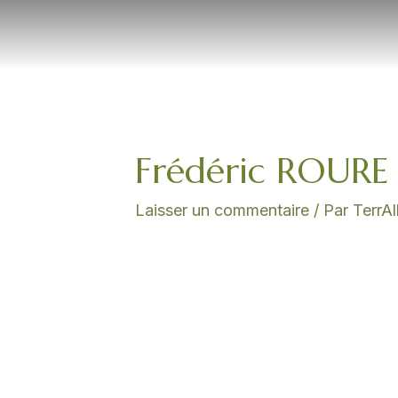
Aller
au
contenu
Frédéric ROURE /
Laisser un commentaire
/ Par
TerrA