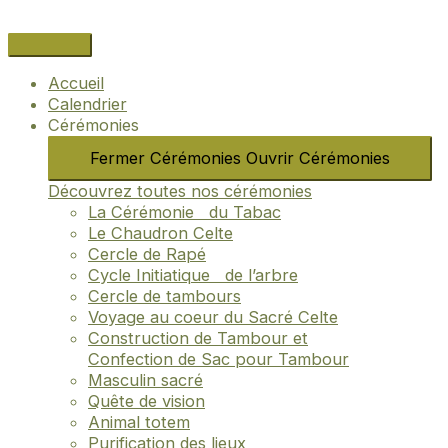
Aller
Navigation
Name*
Email*
Site
au
des
Internet
contenu
articles
Accueil
Calendrier
Cérémonies
Fermer Cérémonies
Ouvrir Cérémonies
Découvrez toutes nos cérémonies
La Cérémonie du Tabac
Le Chaudron Celte
Cercle de Rapé
Cycle Initiatique de l’arbre
Cercle de tambours
Voyage au coeur du Sacré Celte
Construction de Tambour et
Confection de Sac pour Tambour
Masculin sacré
Quête de vision
Animal totem
Purification des lieux