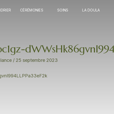
Ouvrir Cérémonies
Ouvrir Soins
Ouvri
NDRIER
CÉRÉMONIES
SOINS
LA DOULA
c1gz-dWWsHk86gvnI994
lliance
/
25 septembre 2023
vnI994LLPPa33eF2k