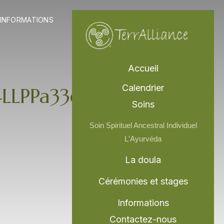
r La Doula
Ouvrir Informations
INFORMATIONS
Accueil
Calendrier
LLPPa33eF2k
Soins
Soin Spirituel Ancestral Individuel
L'Ayurvéda
La doula
Cérémonies et stages
Informations
Contactez-nous