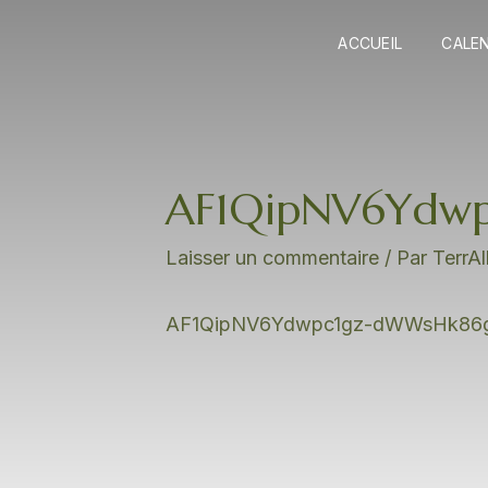
Aller
au
ACCUEIL
CALE
contenu
Navigation
des
articles
AF1QipNV6Ydwp
Laisser un commentaire
/ Par
TerrA
AF1QipNV6Ydwpc1gz-dWWsHk86g