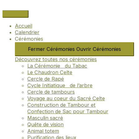
Aller
Name*
Email*
Site
au
Internet
contenu
Accueil
Calendrier
Cérémonies
Fermer Cérémonies
Ouvrir Cérémonies
Découvrez toutes nos cérémonies
La Cérémonie du Tabac
Le Chaudron Celte
Cercle de Rapé
Cycle Initiatique de l’arbre
Cercle de tambours
Voyage au coeur du Sacré Celte
Construction de Tambour et
Confection de Sac pour Tambour
Masculin sacré
Quête de vision
Animal totem
Purification des lieux