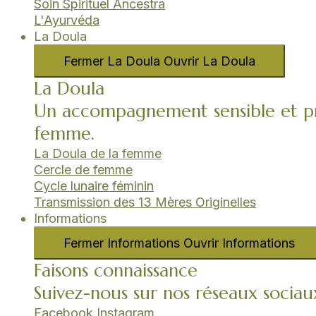
Soin Spirituel Ancestra
L'Ayurvéda​
La Doula
Fermer La Doula
Ouvrir La Doula
La Doula
Un accompagnement sensible et pr
femme.
La Doula de la femme
Cercle de femme​
Cycle lunaire féminin​
Transmission des 13 Mères Originelles​
Informations
Fermer Informations
Ouvrir Informations
Faisons connaissance
Suivez-nous sur nos réseaux sociau
Facebook
Instagram