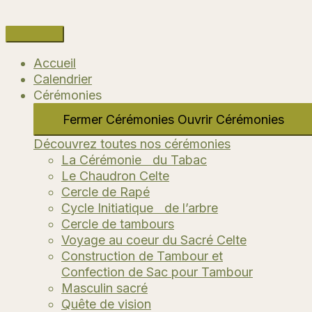
Aller
au
contenu
Accueil
Calendrier
Cérémonies
Fermer Cérémonies
Ouvrir Cérémonies
Découvrez toutes nos cérémonies
La Cérémonie du Tabac
Le Chaudron Celte
Cercle de Rapé
Cycle Initiatique de l’arbre
Cercle de tambours
Voyage au coeur du Sacré Celte
Construction de Tambour et
Confection de Sac pour Tambour
Masculin sacré
Quête de vision