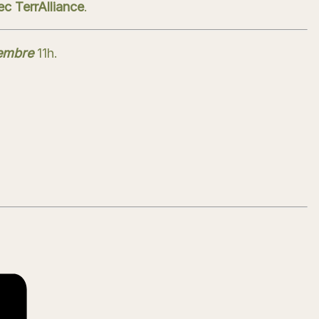
c TerrAlliance
.
embre
11h.