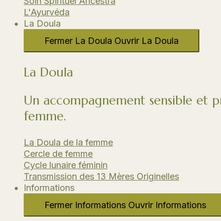
Soin Spirituel Ancestra
L'Ayurvéda​
La Doula
Fermer La Doula
Ouvrir La Doula
La Doula
Un accompagnement sensible et pr
femme.
La Doula de la femme
Cercle de femme​
Cycle lunaire féminin​
Transmission des 13 Mères Originelles​
Informations
Fermer Informations
Ouvrir Informations