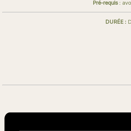
Pré-requis
: avo
DURÉE :
D